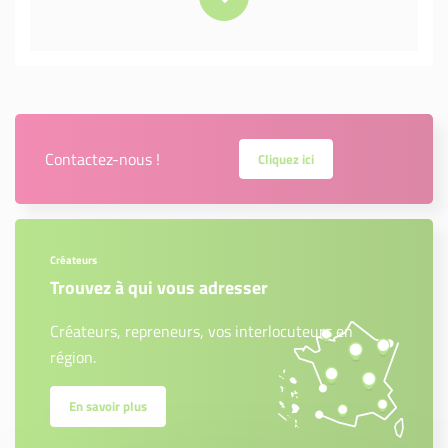
Contactez-nous !
Cliquez ici
Créateurs
Trouvez à qui vous adresser
Créateurs, repreneurs, vos interlocuteurs en
région.
En savoir plus