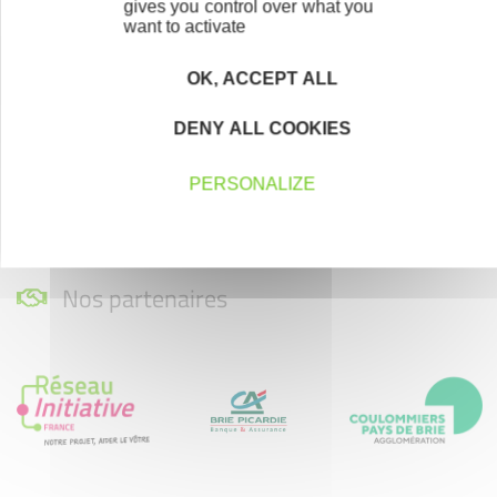
gives you control over what you
want to activate
Bénévolat
Vous souhaitez vous engager au service des
OK, ACCEPT ALL
entrepreneurs ?
DENY ALL COOKIES
Devenez bénévole
PERSONALIZE
Nos partenaires