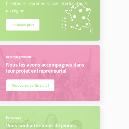
Créateurs, repreneurs, vos interlocuteurs
en région.
En savoir plus
Accompagnement
Nous les avons accompagnés dans
leur projet entrepreneurial
Découvrez qui ils sont !
Parrainage
Vous souhaitez aider de jeunes