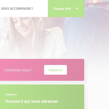
VOUS ACCOMPAGNE !
 VOUS ACCOMPAGNE !
Espace Info
Espace Info
Contactez-nous !
Cliquez ici
Créateurs
Trouvez à qui vous adresser