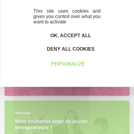
région.
This site uses cookies and
En savoir plus
gives you control over what you
want to activate
OK, ACCEPT ALL
DENY ALL COOKIES
Accompagnement
Nous les avons accompagnés dans leur
projet entrepreneurial
PERSONALIZE
Découvrez qui ils sont !
Parrainage
Vous souhaitez aider de jeunes
entrepreneurs ?