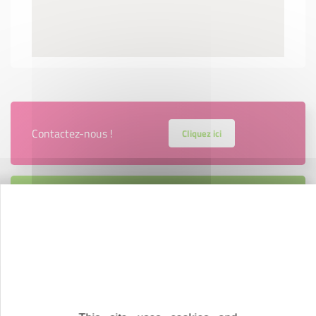
Contactez-nous !
Cliquez ici
Créateurs
Trouvez à qui vous adresser
Créateurs, repreneurs, vos interlocuteurs en
région.
En savoir plus