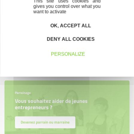
This site uses cookies and
gives you control over what you
want to activate
OK, ACCEPT ALL
Accompagnement
Nous les avons accompagnés dans leur
DENY ALL COOKIES
projet entrepreneurial
PERSONALIZE
Découvrez qui ils sont !
Parrainage
Vous souhaitez aider de jeunes
entrepreneurs ?
Devenez parrain ou marraine