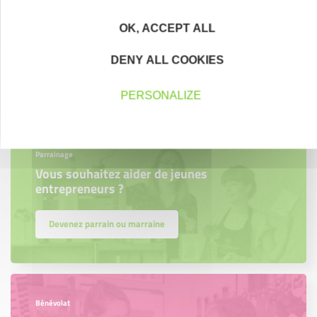
Accompagnement
Nous les avons accompagnés dans leur
OK, ACCEPT ALL
projet entrepreneurial
DENY ALL COOKIES
Découvrez qui ils sont !
PERSONALIZE
Parrainage
Vous souhaitez aider de jeunes
entrepreneurs ?
Devenez parrain ou marraine
Bénévolat