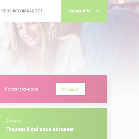
VOUS ACCOMPAGNE !
 VOUS ACCOMPAGNE !
Espace Info
Espace Info
Contactez-nous !
Cliquez ici
Créateurs
Trouvez à qui vous adresser