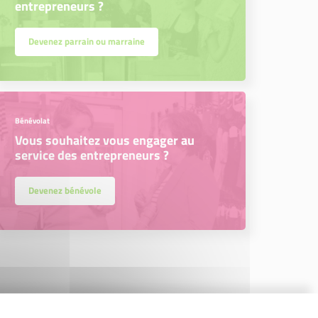
entrepreneurs ?
Devenez parrain ou marraine
Bénévolat
Vous souhaitez vous engager au
service des entrepreneurs ?
Devenez bénévole