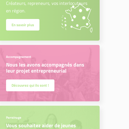
Créateurs, repreneurs, vos interlocuteurs
en région.
En savoir plus
Accompagnement
Nous les avons accompagnés dans
leur projet entrepreneurial
Découvrez qui ils sont !
Parrainage
Vous souhaitez aider de jeunes