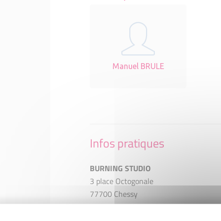
Manuel BRULE
Infos pratiques
BURNING STUDIO
3 place Octogonale
77700 Chessy
manu@burning-studio.Fr