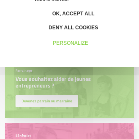
Accompagnement
Nous les avons accompagnés dans leur
OK, ACCEPT ALL
projet entrepreneurial
DENY ALL COOKIES
Découvrez qui ils sont !
PERSONALIZE
Parrainage
Vous souhaitez aider de jeunes
entrepreneurs ?
Devenez parrain ou marraine
Bénévolat