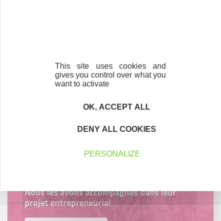
Contactez-nous !
Cliquez ici
Créateurs
Trouvez à qui vous adresser
This site uses cookies and
gives you control over what you
want to activate
Créateurs, repreneurs, vos interlocuteurs en
région.
OK, ACCEPT ALL
En savoir plus
DENY ALL COOKIES
PERSONALIZE
Accompagnement
Nous les avons accompagnés dans leur
projet entrepreneurial