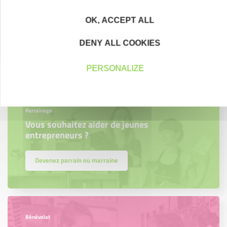
Accompagnement
Nous les avons accompagnés dans leur
OK, ACCEPT ALL
projet entrepreneurial
DENY ALL COOKIES
Découvrez qui ils sont !
PERSONALIZE
Parrainage
Vous souhaitez aider de jeunes
entrepreneurs ?
Devenez parrain ou marraine
Bénévolat