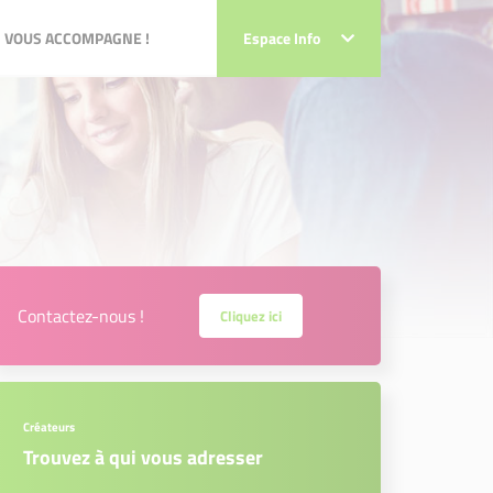
VOUS ACCOMPAGNE !
 VOUS ACCOMPAGNE !
Espace Info
Espace Info
Contactez-nous !
Cliquez ici
Créateurs
Trouvez à qui vous adresser