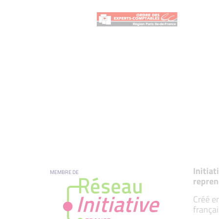
Initia
MEMBRE DE
repren
Créé en
françai