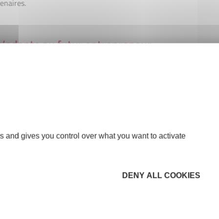
enaires.
s’adapte au futur entrepreneur,
 deux projets identiques. Avec In’cube, on est à
entrepreneuse, de ses besoins et ses désirs. La
iative France, c’est de renforcer le projet là où
s and gives you control over what you want to activate
cube !
Seine et Marne par mail :
contact@initiative-
DENY ALL COOKIES
4 33 55 11.