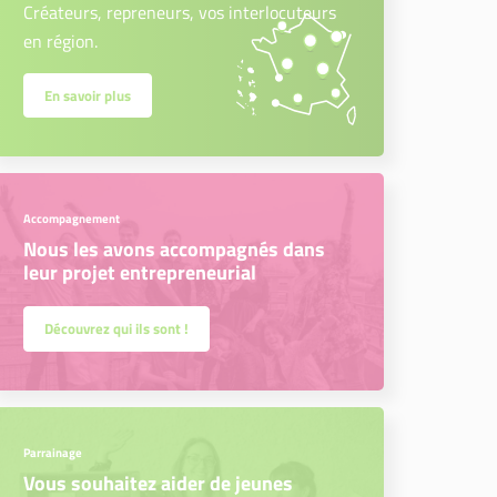
Créateurs, repreneurs, vos interlocuteurs
en région.
En savoir plus
Accompagnement
Nous les avons accompagnés dans
leur projet entrepreneurial
Découvrez qui ils sont !
Parrainage
Vous souhaitez aider de jeunes