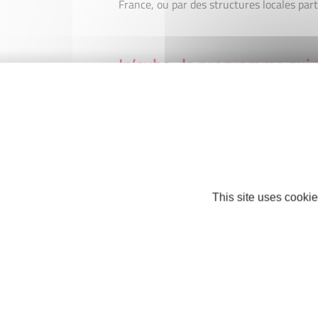
France, ou par des structures locales part
In’cube : le programme qui 
et non l’inverse
Dans la création d’entreprise, il n’y a pas
l’écoute de chaque futur entrepreneur et 
clé de l’accompagnement par le réseau Init
c’est nécessaire.
This site uses cookie
Je veux tenter l’aventure In’
Je contacte l’association Initiative Nord 
nord77.fr
ou bien par téléphone au 01 6
À TÉLÉCHARGER