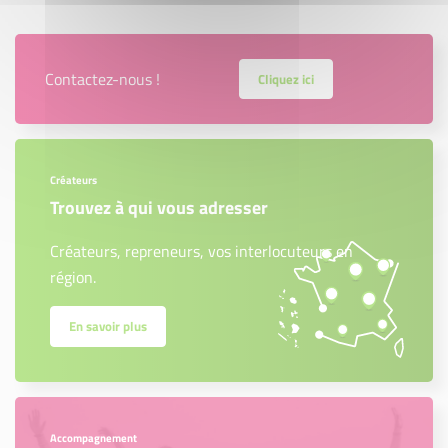
Contactez-nous !
Cliquez ici
Créateurs
Trouvez à qui vous adresser
Créateurs, repreneurs, vos interlocuteurs en
région.
En savoir plus
Accompagnement