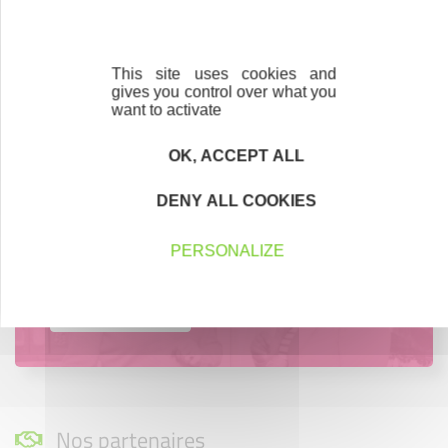
Parrainage
Vous souhaitez aider de jeunes
entrepreneurs ?
This site uses cookies and
gives you control over what you
Devenez parrain ou marraine
want to activate
OK, ACCEPT ALL
DENY ALL COOKIES
Bénévolat
Vous souhaitez vous engager au service des
PERSONALIZE
entrepreneurs ?
Devenez bénévole
Nos partenaires